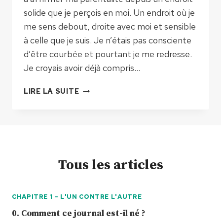
solide que je perçois en moi. Un endroit où je
me sens debout, droite avec moi et sensible
à celle que je suis. Je n’étais pas consciente
d’être courbée et pourtant je me redresse.
Je croyais avoir déjà compris…
7
LIRE LA SUITE
.
F
I
N
:
Tous les articles
E
N
G
CHAPITRE 1 – L'UN CONTRE L'AUTRE
A
0. Comment ce journal est-il né ?
G