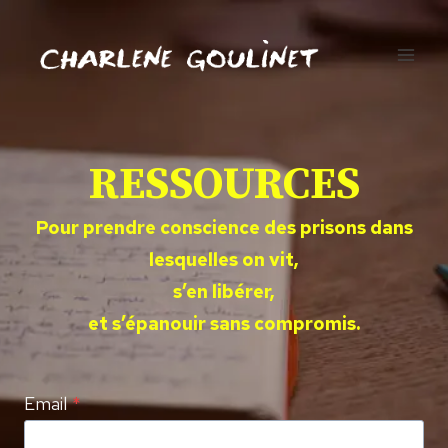
Aller
au
contenu
RESSOURCES
Pour prendre conscience des prisons dans
lesquelles on vit,
s’en libérer,
et s’épanouir sans compromis.
Email
*