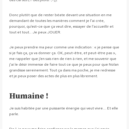
Donc plutôt que de rester béate devant une situation en me
demandant de toutes les manières comment je l’ai crée,
pourquoi, qu’est-ce que ça veut dire, essayer de l’accueillir et
tout et tout… Je peux JOUER.
Je peux prendre ma peur comme une indication : « je pense que
si je fais ça, ça va donner ça. OK, peut-être, et peut-être pas »,
me rappeler que j’en sais rien de rien à rien, et me souvenir que
j’ai le désir immense de faire tout ce que je peux pour que Nolan
grandisse sereinement. Tout ça dans ma poche, je me redresse
et je peux poser des actes de plus en plus librement.
Humaine !
Je suis habitée par une puissante énergie qui veut vivre…. Et elle
parle.
De 1, je peux me faire confiance sur la maman que j’ai envie