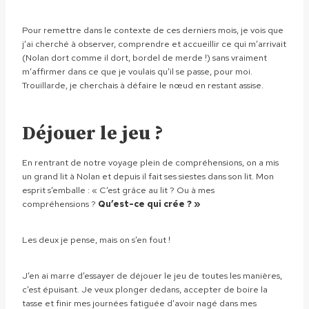
Pour remettre dans le contexte de ces derniers mois, je vois que
j’ai cherché à observer, comprendre et accueillir ce qui m’arrivait
(Nolan dort comme il dort, bordel de merde !) sans vraiment
m’affirmer dans ce que je voulais qu’il se passe, pour moi.
Trouillarde, je cherchais à défaire le nœud en restant assise.
Déjouer le jeu ?
En rentrant de notre voyage plein de compréhensions, on a mis
un grand lit à Nolan et depuis il fait ses siestes dans son lit. Mon
esprit s’emballe : « C’est grâce au lit ? Ou à mes
compréhensions ?
Qu’est-ce qui crée ? »
Les deux je pense, mais on s’en fout !
J’en ai marre d’essayer de déjouer le jeu de toutes les manières,
c’est épuisant. Je veux plonger dedans, accepter de boire la
tasse et finir mes journées fatiguée d’avoir nagé dans mes