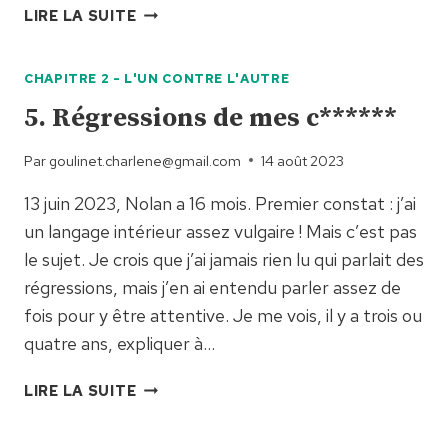
6.
LIRE LA SUITE
SORTIE
D’UN
CHAPITRE 2 - L'UN CONTRE L'AUTRE
TROU.
5. Régressions de mes c******
Par
goulinet.charlene@gmail.com
14 août 2023
13 juin 2023, Nolan a 16 mois. Premier constat : j’ai
un langage intérieur assez vulgaire ! Mais c’est pas
le sujet. Je crois que j’ai jamais rien lu qui parlait des
régressions, mais j’en ai entendu parler assez de
fois pour y être attentive. Je me vois, il y a trois ou
quatre ans, expliquer à…
5.
LIRE LA SUITE
RÉGRESSIONS
DE