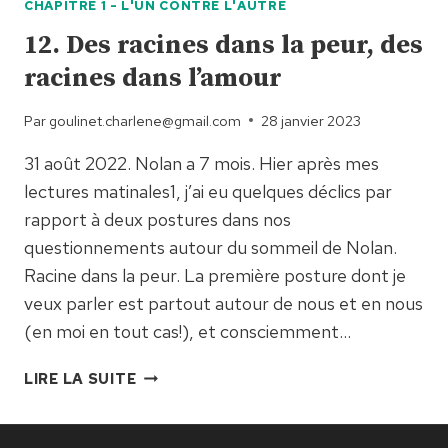
CHAPITRE 1 - L'UN CONTRE L'AUTRE
MES
C******
12. Des racines dans la peur, des
racines dans l’amour
Par
goulinet.charlene@gmail.com
28 janvier 2023
31 août 2022. Nolan a 7 mois. Hier après mes
lectures matinales1, j’ai eu quelques déclics par
rapport à deux postures dans nos
questionnements autour du sommeil de Nolan.
Racine dans la peur. La première posture dont je
veux parler est partout autour de nous et en nous
(en moi en tout cas!), et consciemment…
12.
LIRE LA SUITE
DES
RACINES
DANS