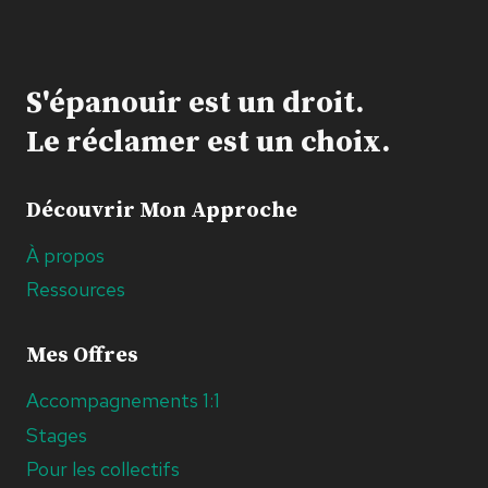
LA
PEUR,
DES
S'épanouir est un droit.
RACINES
DANS
Le réclamer est un choix.
L’AMOUR
Découvrir Mon Approche
À propos
Ressources
Mes Offres
Accompagnements 1:1
Stages
Pour les collectifs