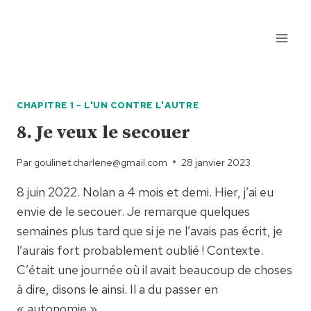
Aller
au
contenu
CHAPITRE 1 - L'UN CONTRE L'AUTRE
8. Je veux le secouer
Par
goulinet.charlene@gmail.com
28 janvier 2023
8 juin 2022. Nolan a 4 mois et demi. Hier, j’ai eu
envie de le secouer. Je remarque quelques
semaines plus tard que si je ne l’avais pas écrit, je
l’aurais fort probablement oublié ! Contexte.
C’était une journée où il avait beaucoup de choses
à dire, disons le ainsi. Il a du passer en
« autonomie »,…