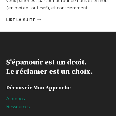
veux parler est partout autour de nous et en nous
(en moi en tout cas!), et consciemment…
12.
LIRE LA SUITE
DES
RACINES
DANS
LA
PEUR,
DES
S'épanouir est un droit.
RACINES
DANS
Le réclamer est un choix.
L’AMOUR
Découvrir Mon Approche
À propos
Ressources