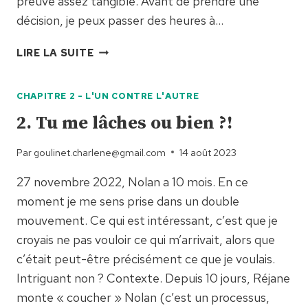
preuve assez tangible. Avant de prendre une
décision, je peux passer des heures à…
4.
LIRE LA SUITE
ENTRE
INSTINCT
CHAPITRE 2 - L'UN CONTRE L'AUTRE
ET
RÉFLEXIONS,
2. Tu me lâches ou bien ?!
SI
ON
Par
goulinet.charlene@gmail.com
14 août 2023
DORMAIT ?
27 novembre 2022, Nolan a 10 mois. En ce
moment je me sens prise dans un double
mouvement. Ce qui est intéressant, c’est que je
croyais ne pas vouloir ce qui m’arrivait, alors que
c’était peut-être précisément ce que je voulais.
Intriguant non ? Contexte. Depuis 10 jours, Réjane
monte « coucher » Nolan (c’est un processus,