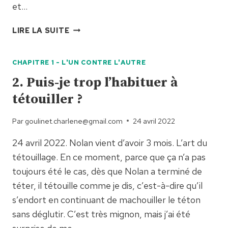
et…
2.
LIRE LA SUITE
TU
ME
CHAPITRE 1 - L'UN CONTRE L'AUTRE
LÂCHES
OU
2. Puis-je trop l’habituer à
BIEN ?!
tétouiller ?
Par
goulinet.charlene@gmail.com
24 avril 2022
24 avril 2022. Nolan vient d’avoir 3 mois. L’art du
tétouillage. En ce moment, parce que ça n’a pas
toujours été le cas, dès que Nolan a terminé de
téter, il tétouille comme je dis, c’est-à-dire qu’il
s’endort en continuant de machouiller le téton
sans déglutir. C’est très mignon, mais j’ai été