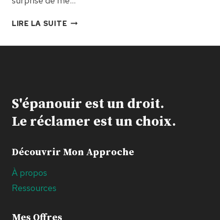
surprise de me…
2.
LIRE LA SUITE
PUIS-
JE
TROP
L’HABITUER
À
TÉTOUILLER ?
S'épanouir est un droit.
Le réclamer est un choix.
Découvrir Mon Approche
À propos
Ressources
Mes Offres